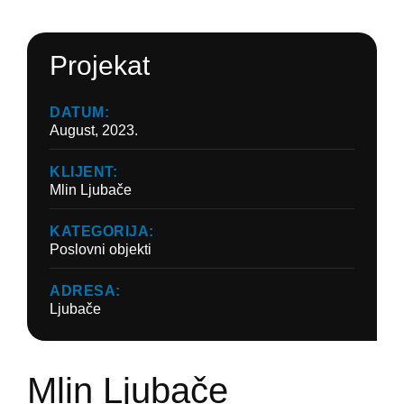
Projekat
DATUM:
August, 2023.
KLIJENT:
Mlin Ljubače
KATEGORIJA:
Poslovni objekti
ADRESA:
Ljubače
Mlin Ljubače