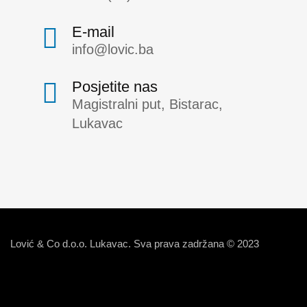
E-mail
info@lovic.ba
Posjetite nas
Magistralni put, Bistarac,
Lukavac
Lović & Co d.o.o. Lukavac. Sva prava zadržana © 2023