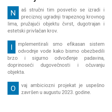
aš stručni tim posvetio se izradi i
N
preciznoj ugradnji trapeznog krovnog
lima, pružajući objektu čvrst, dugotrajan i
estetski privlačan krov.
mplementirali smo efikasan sistem
I
odvodnje vode kako bismo obezbedili
brzo i sigurno odvođenje padavina,
doprinoseći dugovečnosti i očuvanju
objekta.
vaj ambiciozni projekat je uspešno
O
završen u augustu 2023. godine.