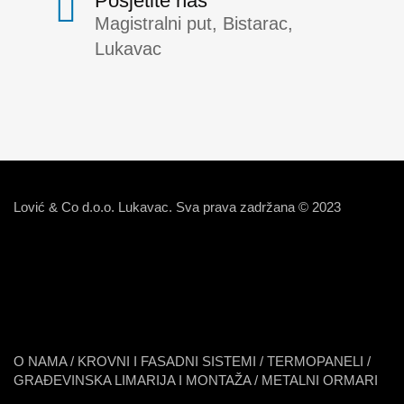
Posjetite nas
Magistralni put, Bistarac,
Lukavac
Lović & Co d.o.o. Lukavac. Sva prava zadržana © 2023
O NAMA
/
KROVNI I FASADNI SISTEMI
/
TERMOPANELI
/
GRAĐEVINSKA LIMARIJA I MONTAŽA
/
METALNI ORMARI