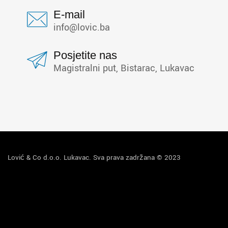
E-mail
info@lovic.ba
Posjetite nas
Magistralni put, Bistarac, Lukavac
Lović & Co d.o.o. Lukavac. Sva prava zadržana © 2023